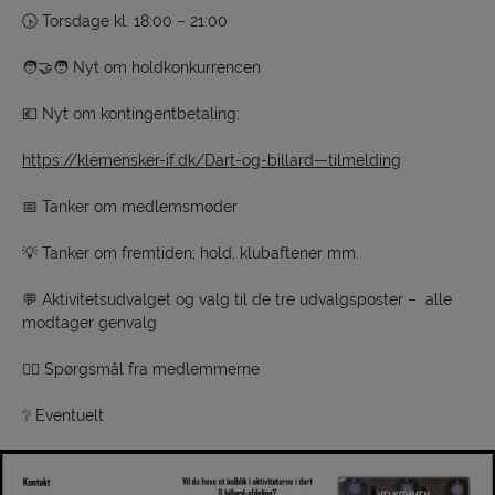
🕟 Torsdage kl. 18:00 – 21:00
🧑‍🤝‍🧑 Nyt om holdkonkurrencen
💶 Nyt om kontingentbetaling;
https://klemensker-if.dk/Dart-og-billard—tilmelding
📅 Tanker om medlemsmøder
💡 Tanker om fremtiden; hold, klubaftener mm.
💬 Aktivitetsudvalget og valg til de tre udvalgsposter – alle
modtager genvalg
🙋‍♀️ Spørgsmål fra medlemmerne
❔ Eventuelt