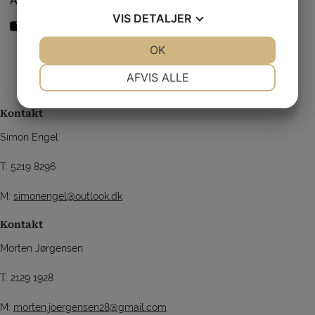
VIS
DETALJER
JA
NEJ
OK
JA
NEJ
NØDVENDIGE
PRÆFERENCER
AFVIS ALLE
JA
NEJ
JA
NEJ
Kontakt
MARKETING
STATISTIK
Simon Engel
T: 5219 8296
M:
simonengel@outlook.dk
Kontakt
Morten Jørgensen
T: 2129 1928
M:
morten.joergensen28@gmail.com