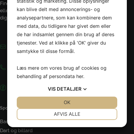
statistik og marketing. Disse oplysninger
Find den der kan hjælpe dig under KONTAKT
kan blive delt med annoncerings- og
eller kontakt Irene Ingvorsen 20359006, som kan hjælpe
analysepartnere, som kan kombinere dem
dig på vej.
med data, du tidligere har givet dem eller
de har indsamlet gennem din brug af deres
tjenester. Ved at klikke på 'OK' giver du
E-mai
samtykke til disse formål.
Telefon
Læs mere om vores brug af cookies og
behandling af persondata
her
.
Følg os på facebook
VIS
DETALJER
JA
NEJ
OK
JA
NEJ
Sportsgrene
NØDVENDIGE
PRÆFERENCER
AFVIS ALLE
Badminton
JA
NEJ
JA
NEJ
Dart og billard
MARKETING
STATISTIK