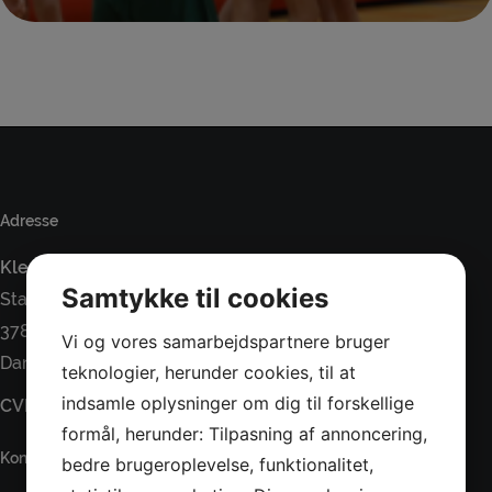
Adresse
Klemensker IF
Samtykke til cookies
Stadionvej 4 / Lindevej 25
3782 Klemensker
Vi og vores samarbejdspartnere bruger
Danmark
teknologier, herunder cookies, til at
indsamle oplysninger om dig til forskellige
CVR: 32820514
formål, herunder: Tilpasning af annoncering,
Kontakt
bedre brugeroplevelse, funktionalitet,