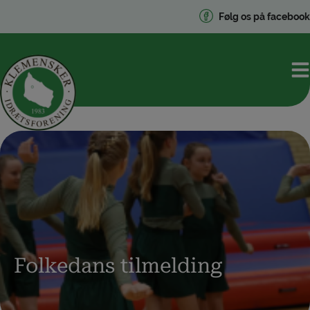
Hop
Følg os på facebook
til
indholdet
Folkedans tilmelding