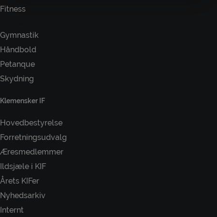
Fitness
Folkedans
Gymnastik
Håndbold
Petanque
Skydning
Klemensker IF
Hovedbestyrelse
Forretningsudvalg
Æresmedlemmer
Ildsjæle i KIF
Årets KIFer
Nyhedsarkiv
Internt